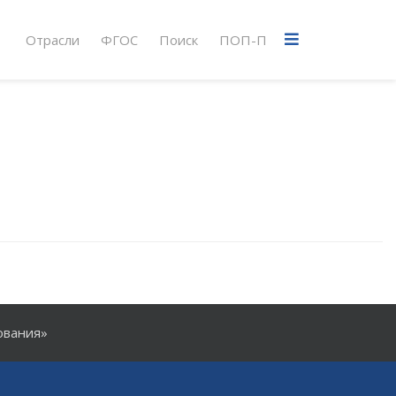
Отрасли
ФГОС
Поиск
ПОП-П
ования»