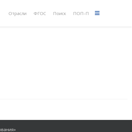
Отрасли
ФГОС
Поиск
ПОП-П
ования»