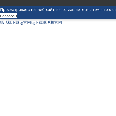
Просматривая этот веб-сайт, вы соглашаетесь с тем, что мы 
Согласен
纸飞机下载
tg官网
tg下载
纸飞机官网