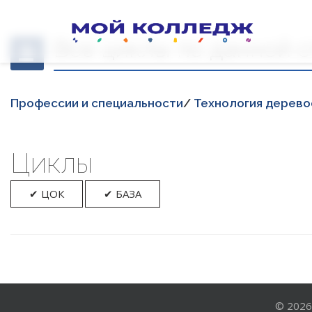
Все циклы по данной 
Професcии и специальности
/
Технология дерев
Циклы
✔ ЦОК
✔ БАЗА
© 202